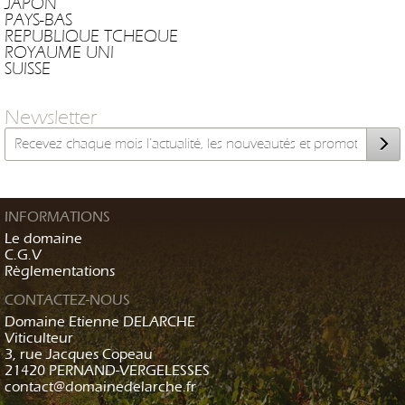
JAPON
PAYS-BAS
REPUBLIQUE TCHEQUE
ROYAUME UNI
SUISSE
Newsletter
INFORMATIONS
Le domaine
C.G.V
Règlementations
CONTACTEZ-NOUS
Domaine Etienne DELARCHE
Viticulteur
3, rue Jacques Copeau
21420 PERNAND-VERGELESSES
contact@domainedelarche.fr