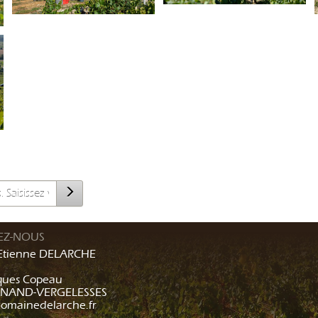
EZ-NOUS
Etienne DELARCHE
cques Copeau
RNAND-VERGELESSES
omainedelarche.fr