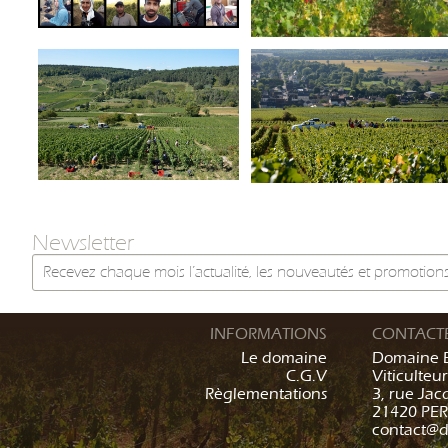
Newsletter
INFORMATIONS
CONTACT
Le domaine
Domaine 
C.G.V
Viticulteur
Règlementations
3, rue Ja
21420 PE
contact@d