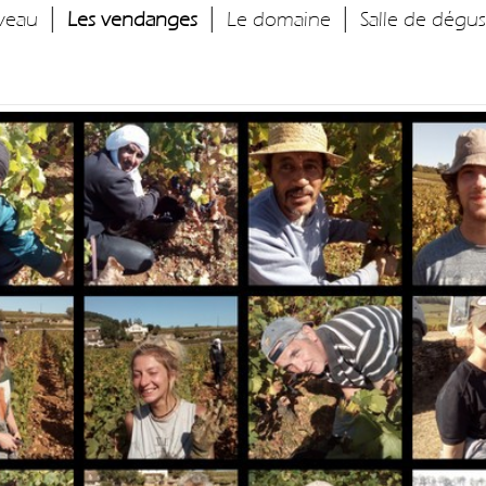
|
|
|
veau
Les vendanges
Le domaine
Salle de dégu